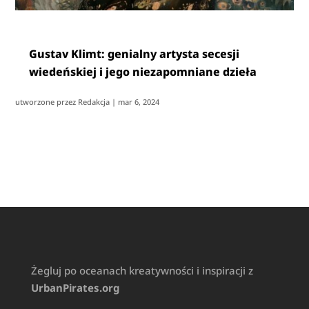
Gustav Klimt: genialny artysta secesji
wiedeńskiej i jego niezapomniane dzieła
utworzone przez
Redakcja
|
mar 6, 2024
Żegluj po oceanach kreatywności i inspiracji z
UrbanPirates.org