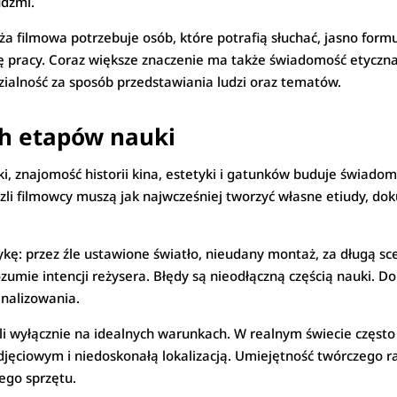
udźmi.
anża filmowa potrzebuje osób, które potrafią słuchać, jasno fo
ę pracy. Coraz większe znaczenie ma także świadomość etyczna
zialność za sposób przedstawiania ludzi oraz tematów.
ch etapów nauki
syki, znajomość historii kina, estetyki i gatunków buduje świad
zli filmowcy muszą jak najwcześniej tworzyć własne etiudy, dok
kę: przez źle ustawione światło, nieudany montaż, za długą sc
rozumie intencji reżysera. Błędy są nieodłączną częścią nauki. 
analizowania.
li wyłącznie na idealnych warunkach. W realnym świecie często
jęciowym i niedoskonałą lokalizacją. Umiejętność twórczego r
ego sprzętu.