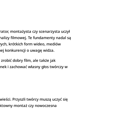
rator, montażysta czy scenarzysta uczył
analizy filmowej. Te fundamenty nadal są
wych, krótkich form wideo, mediów
lnej konkurencji o uwagę widza.
robić dobry film, ale także jak
ynek i zachować własny głos twórczy w
ieści. Przyszli twórcy muszą uczyć się
fektowny montaż czy nowoczesna