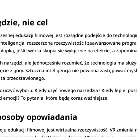
dzie, nie cel
esnej edukacji filmowej jest rozsądne podejście do technologi
a inteligencja, rozszerzona rzeczywistość i zaawansowane pr
łapką, jeśli twórca skupia się wyłącznie na efekcie, a zapomina
ch narzędzi, ale jednocześnie rozumieć, że technologia ma służy
ujęcie z góry. Sztuczna inteligencja nie powinna zastępować my
iata przedstawionego.
uczyć wyboru. Kiedy użyć nowego narzędzia? Kiedy lepiej posta
 emocji? To pytania, które będą coraz ważniejsze.
sposoby opowiadania
ju edukacji filmowej jest wirtualna rzeczywistość. VR zmienia