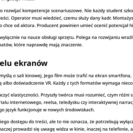
rozwijać kompetencje scenariuszowe. Nie każdy student szkoły
eści. Operator musi wiedzieć, czemu służy dany kadr. Montaż
o chce od aktora. Producent powinien umieć ocenić potencjał his
yłącznie na nauce obsługi sprzętu. Polega na rozwijaniu wrażli
tematów, które naprawdę mają znaczenie.
ielu ekranów
 myślą o sali kinowej. Jego film może trafić na ekran smartfona,
ną albo doświadczenie VR. Każdy z tych formatów wymaga nieco
yć elastyczności. Przyszły twórca musi rozumieć, czym różni
alu internetowego, reelsa, teledysku czy interaktywnej narracj
jego język funkcjonuje w nowych środowiskach.
ego dostępu do treści, ale to nie oznacza, że potrzebują wyłącz
czej prowadzi się uwagę widza w kinie, inaczej na telefonie, a 