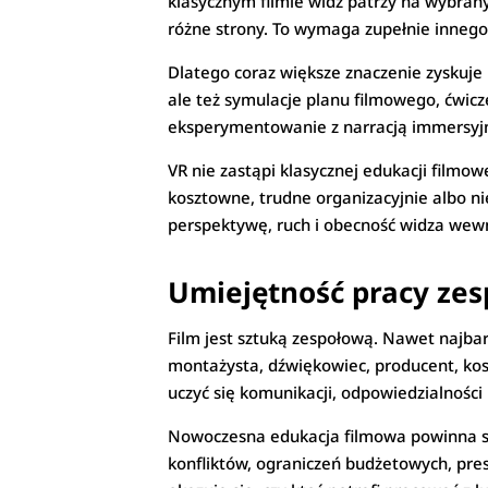
klasycznym filmie widz patrzy na wybran
różne strony. To wymaga zupełnie innego 
Dlatego coraz większe znaczenie zyskuje
ale też symulacje planu filmowego, ćwicz
eksperymentowanie z narracją immersyj
VR nie zastąpi klasycznej edukacji filmo
kosztowne, trudne organizacyjnie albo n
perspektywę, ruch i obecność widza wewn
Umiejętność pracy zes
Film jest sztuką zespołową. Nawet najbard
montażysta, dźwiękowiec, producent, kost
uczyć się komunikacji, odpowiedzialności 
Nowoczesna edukacja filmowa powinna sta
konfliktów, ograniczeń budżetowych, presj