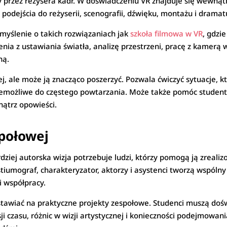
y przez reżysera kadr. W doświadczeniu VR znajduje się wewnąt
podejścia do reżyserii, scenografii, dźwięku, montażu i dramatu
 myślenie o takich rozwiązaniach jak
szkoła filmowa w VR
, gdzi
enia z ustawiania światła, analizę przestrzeni, pracę z kamerą
ną.
wej, ale może ją znacząco poszerzyć. Pozwala ćwiczyć sytuacje,
iemożliwe do częstego powtarzania. Może także pomóc student
ątrz opowieści.
połowej
ziej autorska wizja potrzebuje ludzi, którzy pomogą ją zrealizo
iumograf, charakteryzator, aktorzy i asystenci tworzą wspólny
i współpracy.
wiać na praktyczne projekty zespołowe. Studenci muszą doświ
i czasu, różnic w wizji artystycznej i konieczności podejmowania