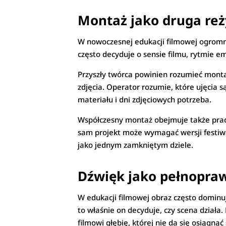
Montaż jako druga reż
W nowoczesnej edukacji filmowej ogromną
często decyduje o sensie filmu, rytmie em
Przyszły twórca powinien rozumieć monta
zdjęcia. Operator rozumie, które ujęcia s
materiału i dni zdjęciowych potrzeba.
Współczesny montaż obejmuje także prac
sam projekt może wymagać wersji festiwal
jako jednym zamkniętym dziele.
Dźwięk jako pełnopra
W edukacji filmowej obraz często dominu
to właśnie on decyduje, czy scena dział
filmowi głębię, której nie da się osiągn