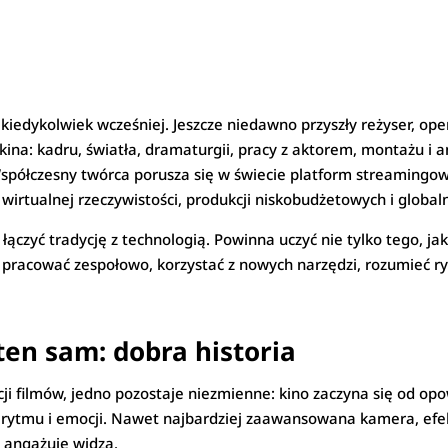
 kiedykolwiek wcześniej. Jeszcze niedawno przyszły reżyser, ope
kina: kadru, światła, dramaturgii, pracy z aktorem, montażu i 
 Współczesny twórca porusza się w świecie platform streamingo
, wirtualnej rzeczywistości, produkcji niskobudżetowych i globa
zyć tradycję z technologią. Powinna uczyć nie tylko tego, jak z
 pracować zespołowo, korzystać z nowych narzędzi, rozumieć r
en sam: dobra historia
i filmów, jedno pozostaje niezmienne: kino zaczyna się od opow
a, rytmu i emocji. Nawet najbardziej zaawansowana kamera, e
e angażuje widza.