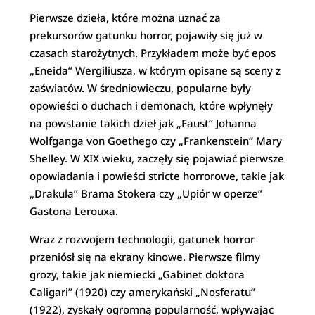
Pierwsze dzieła, które można uznać za
prekursorów gatunku horror, pojawiły się już w
czasach starożytnych. Przykładem może być epos
„Eneida” Wergiliusza, w którym opisane są sceny z
zaświatów. W średniowieczu, popularne były
opowieści o duchach i demonach, które wpłynęły
na powstanie takich dzieł jak „Faust” Johanna
Wolfganga von Goethego czy „Frankenstein” Mary
Shelley. W XIX wieku, zaczęły się pojawiać pierwsze
opowiadania i powieści stricte horrorowe, takie jak
„Drakula” Brama Stokera czy „Upiór w operze”
Gastona Lerouxa.
Wraz z rozwojem technologii, gatunek horror
przeniósł się na ekrany kinowe. Pierwsze filmy
grozy, takie jak niemiecki „Gabinet doktora
Caligari” (1920) czy amerykański „Nosferatu”
(1922), zyskały ogromną popularność, wpływając