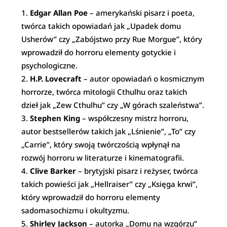
Edgar Allan Poe
– amerykański pisarz i poeta,
twórca takich opowiadań jak „Upadek domu
Usherów” czy „Zabójstwo przy Rue Morgue”, który
wprowadził do horroru elementy gotyckie i
psychologiczne.
H.P. Lovecraft
– autor opowiadań o kosmicznym
horrorze, twórca mitologii Cthulhu oraz takich
dzieł jak „Zew Cthulhu” czy „W górach szaleństwa”.
Stephen King
– współczesny mistrz horroru,
autor bestsellerów takich jak „Lśnienie”, „To” czy
„Carrie”, który swoją twórczością wpłynął na
rozwój horroru w literaturze i kinematografii.
Clive Barker
– brytyjski pisarz i reżyser, twórca
takich powieści jak „Hellraiser” czy „Księga krwi”,
który wprowadził do horroru elementy
sadomasochizmu i okultyzmu.
Shirley Jackson
– autorka „Domu na wzgórzu”