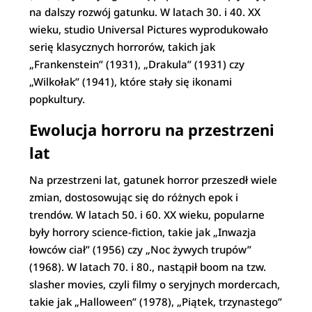
na dalszy rozwój gatunku. W latach 30. i 40. XX
wieku, studio Universal Pictures wyprodukowało
serię klasycznych horrorów, takich jak
„Frankenstein” (1931), „Drakula” (1931) czy
„Wilkołak” (1941), które stały się ikonami
popkultury.
Ewolucja horroru na przestrzeni
lat
Na przestrzeni lat, gatunek horror przeszedł wiele
zmian, dostosowując się do różnych epok i
trendów. W latach 50. i 60. XX wieku, popularne
były horrory science-fiction, takie jak „Inwazja
łowców ciał” (1956) czy „Noc żywych trupów”
(1968). W latach 70. i 80., nastąpił boom na tzw.
slasher movies, czyli filmy o seryjnych mordercach,
takie jak „Halloween” (1978), „Piątek, trzynastego”