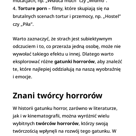
mutacjach, np. „Władca much” czy „Widmo”.
Torture porn
– filmy, które skupiają się na
brutalnych scenach tortur i przemocy, np. „Hostel”
czy „Piła”.
Warto zaznaczyć, że strach jest subiektywnym
odczuciem i to, co przeraża jedną osobę, może nie
wywołać takiego efektu u innej. Dlatego warto
eksplorować różne
gatunki horrorów
, aby znaleźć
te, które najlepiej oddziałują na naszą wyobraźnię
i emocje.
Znani twórcy horrorów
W historii gatunku horror, zarówno w literaturze,
jak i w kinematografii, można wyróżnić wielu
wybitnych
twórców horrorów
, którzy swoją
twórczością wpłynęli na rozwój tego gatunku. W