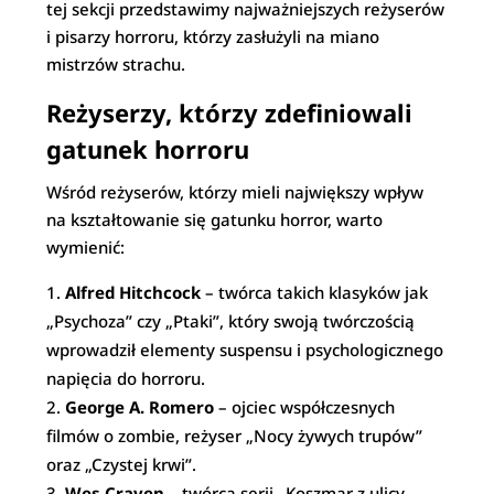
tej sekcji przedstawimy najważniejszych reżyserów
i pisarzy horroru, którzy zasłużyli na miano
mistrzów strachu.
Reżyserzy, którzy zdefiniowali
gatunek horroru
Wśród reżyserów, którzy mieli największy wpływ
na kształtowanie się gatunku horror, warto
wymienić:
Alfred Hitchcock
– twórca takich klasyków jak
„Psychoza” czy „Ptaki”, który swoją twórczością
wprowadził elementy suspensu i psychologicznego
napięcia do horroru.
George A. Romero
– ojciec współczesnych
filmów o zombie, reżyser „Nocy żywych trupów”
oraz „Czystej krwi”.
Wes Craven
– twórca serii „Koszmar z ulicy