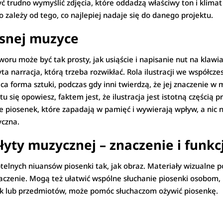
 trudno wymyślić zdjęcia, które oddadzą właściwy ton i klimat 
 zależy od tego, co najlepiej nadaje się do danego projektu.
esnej muzyce
ru może być tak prosty, jak usiąście i napisanie nut na klawiat
ta narracja, którą trzeba rozwikłać. Rola ilustracji we współc
ąca forma sztuki, podczas gdy inni twierdzą, że jej znaczenie w 
tu się opowiesz, faktem jest, że ilustracja jest istotną częścią 
 piosenek, które zapadają w pamięć i wywierają wpływ, a nic 
yczna.
płyty muzycznej – znaczenie i funkc
btelnych niuansów piosenki tak, jak obraz. Materiały wizualne
czenie. Mogą też ułatwić wspólne słuchanie piosenki osobom, k
wek lub przedmiotów, może pomóc słuchaczom ożywić piosenkę.