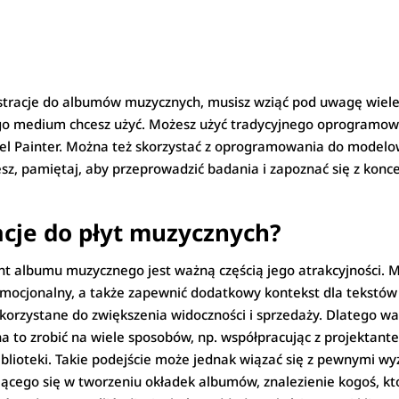
ilustracje do albumów muzycznych, musisz wziąć pod uwagę wiele
ego medium chcesz użyć. Możesz użyć tradycyjnego oprogramowa
Corel Painter. Można też skorzystać z oprogramowania do model
esz, pamiętaj, aby przeprowadzić badania i zapoznać się z konc
acje do płyt muzycznych?
nt albumu muzycznego jest ważną częścią jego atrakcyjności.
emocjonalny, a także zapewnić dodatkowy kontekst dla tekstó
korzystane do zwiększenia widoczności i sprzedaży. Dlatego wa
 to zrobić na wiele sposobów, np. współpracując z projektant
biblioteki. Takie podejście może jednak wiązać się z pewnymi 
zującego się w tworzeniu okładek albumów, znalezienie kogoś, k