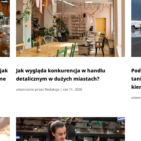
 jak
Jak wygląda konkurencja w handlu
Pod
nne
detalicznym w dużych miastach?
tan
kie
utworzone przez
Redakcja
|
cze 11, 2026
utwor