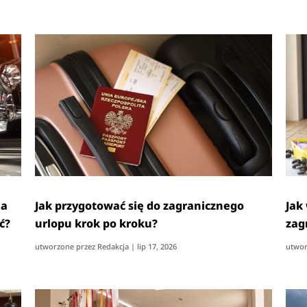
na
Jak przygotować się do zagranicznego
Jak
ć?
urlopu krok po kroku?
zag
utworzone przez
Redakcja
|
lip 17, 2026
utwor