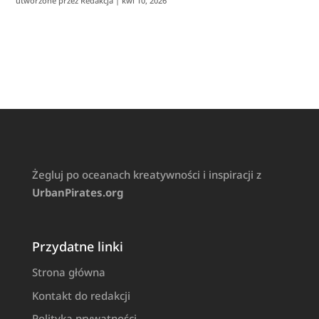
utworzone przez
Redakcja
|
kwi 10, 2026
Żegluj po oceanach kreatywności i inspiracji z
UrbanPirates.org
Przydatne linki
Strona główna
Kontakt do redakcji
Polityka prywatności