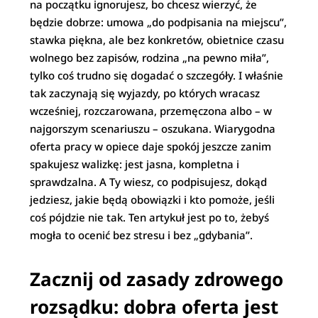
na początku ignorujesz, bo chcesz wierzyć, że
będzie dobrze: umowa „do podpisania na miejscu”,
stawka piękna, ale bez konkretów, obietnice czasu
wolnego bez zapisów, rodzina „na pewno miła”,
tylko coś trudno się dogadać o szczegóły. I właśnie
tak zaczynają się wyjazdy, po których wracasz
wcześniej, rozczarowana, przemęczona albo – w
najgorszym scenariuszu – oszukana. Wiarygodna
oferta pracy w opiece daje spokój jeszcze zanim
spakujesz walizkę: jest jasna, kompletna i
sprawdzalna. A Ty wiesz, co podpisujesz, dokąd
jedziesz, jakie będą obowiązki i kto pomoże, jeśli
coś pójdzie nie tak. Ten artykuł jest po to, żebyś
mogła to ocenić bez stresu i bez „gdybania”.
Zacznij od zasady zdrowego
rozsądku: dobra oferta jest